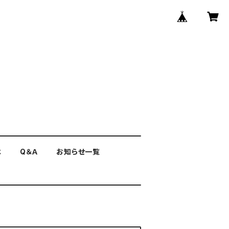
は
Q＆Ａ
お知らせ一覧