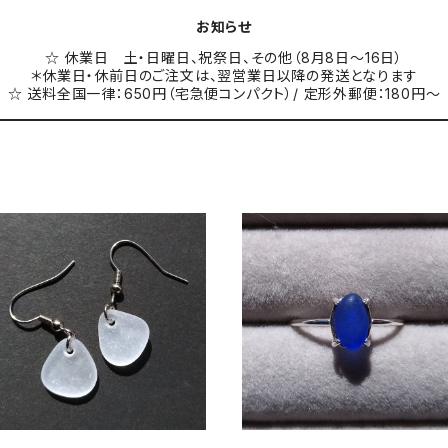
お知らせ
☆ 休業日 土・日曜日、祝祭日、その他（8月8日～16日）
＊休業日・休前日のご注文は、翌営業日以降の発送となります
☆ 送料全国一律：650円（宅急便コンパクト）/ 定形外郵便：180円～
シーグラス ピアス（白色系） BP-
シーグラス SV925リング （コ
38
ルトブルー系）SR-8
¥1,650
¥2,600