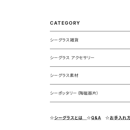
CATEGORY
シーグラス雑貨
コレクション用シーグラス
シーグラス アクセサリー
シーグラス オブジェ・置物
シーグラス ネックレス
シーグラス素材
シーグラス ペンダントヘッド（トップ）
アクセサリー用シーグラス
シーポッタリー（陶磁器片）
シーグラス ピアス・イヤリング
クラフト用シーグラス
シーポッタリー（陶磁器片）素材
☆
シーグラスとは
☆
Q&A
☆
お手入れ
シーグラス リング・指輪