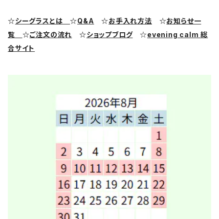
シーグラス ピアス・イヤリング
クラフト用シーグラス
シーポッタリー（陶磁器片）素材
☆
シーグラスとは
☆
Q&A
☆
お手入れ方法
☆
お知らせ一
覧
☆
ご注文の流れ
☆
ショップブログ
☆
evening calm 総
シーグラス リング・指輪
合サイト
シーグラス ブレスレット