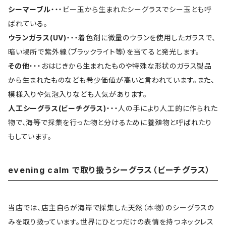
シーマーブル
・・・ビー玉から生まれたシーグラスでシー玉とも呼
ばれている。
ウランガラス(UV)
・・・着色剤に微量のウランを使用したガラスで、
暗い場所で紫外線（ブラックライト等）を当てると発光します。
その他
・・・おはじきから生まれたものや特殊な形状のガラス製品
から生まれたものなども希少価値が高いと言われています。また、
模様入りや気泡入りなども人気があります。
人工シーグラス(ビーチグラス)
・・・人の手により人工的に作られた
物で、海等で採集を行った物と分けるために養殖物と呼ばれたり
もしています。
evening calm で取り扱うシーグラス（ビーチグラス）
当店では、店主自らが海岸で採集した天然（本物）のシーグラスの
みを取り扱っています。世界にひとつだけの表情を持つネックレス