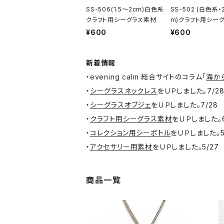
SS-506(1.5～2cm)白色系
SS-502 (白色系・
クラフト用シーグラス素材
m)クラフト用シー
材
¥600
¥600
新着情報
・evening calm 総合サイトのコラム「
海か
・
シーグラスネックレス
をＵＰしました。7/2
・
シーグラスオブジェ
をＵＰしました。7/28
・
クラフト用シーグラス素材
をＵＰしました。6
・
コレクション用シーボトル
をＵＰしました。5
・
アクセサリー用素材
をＵＰしました。5/27
商品一覧