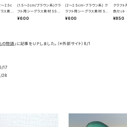
2～2.5c
(1.5～2cm/ブラウン系)クラ
(2～2.5cm・ブラウン系) ク
クラフト
グラス素
フト用シーグラス素材 SS-4
ラフト用シーグラス素材 SS
色セット 
85
-484
¥600
¥600
¥850
らの物語
」に記事をＵＰしました。（＊外部サイト）8/1
8
/17
/28