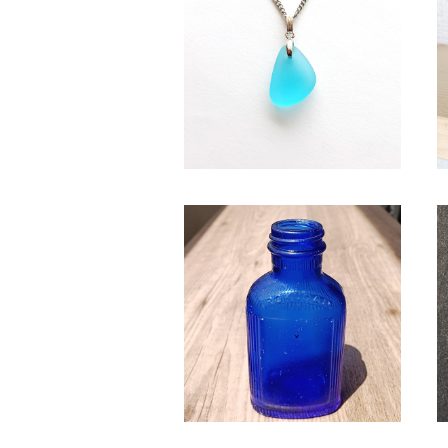
水色系天然シーグラス ネックレ
ス BN-95
¥2,350
SB-3 シーボトル（コバルトブル
ー）
¥2,580