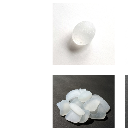
SC-117 コレクション用 シーグ
ラス（白色）
¥850
(白色系・2～2.5cm)クラフト用
シーグラス素材 SS-507
¥600