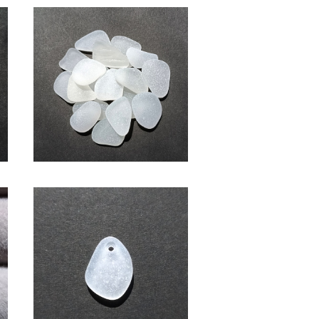
SOLD OUT
ク
(2～2.5cm・白色系)クラフト用
シーグラス素材 SS-508
¥600
バ
ペンダントヘッド用シーグラス
素材(白色) AS-13
¥1,000