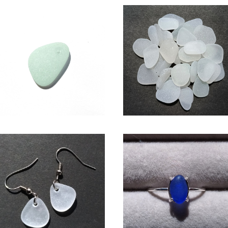
アクセサリー用シーグラス素材
SS-505(1.5～2cm・白色系)
(アップルグリーン) AS-19
ラフト用シーグラス素材
¥950
¥600
シーグラス ピアス（白色系） BP-
シーグラス SV925リング （コ
38
ルトブルー系）SR-8
¥1,650
¥2,600