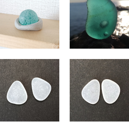
シーマーブル オブジェ BZ-114
SC-118 コレクション用 シー
ラス（気泡入り）
¥2,300
¥2,150
シーグラス アクセサリー素材(ピ
シーグラス アクセサリー素材(
アス用) ASP-1
アス用) ASP-2
¥600
¥600