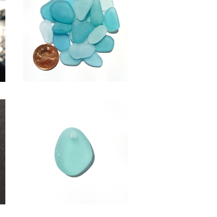
SOLD OUT
グ
SS-511(2～2.5cm/クラフト
用)水色系シーグラス素材
¥600
ピ
アクセサリー用シーグラス素材
(水色系) AS-20
¥950