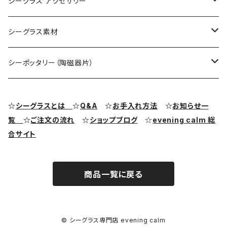
コレクション用シーグラス
シーグラス アクセサリー
シーグラス オブジェ・置物
シーグラス ネックレス
シーグラス素材
シーグラス ペンダントヘッド（トップ）
アクセサリー用シーグラス
シーポッタリー（陶磁器片）
シーグラス ピアス・イヤリング
クラフト用シーグラス
シーポッタリー（陶磁器片）素材
☆
シーグラスとは
☆
Q&A
☆
お手入れ方法
☆
お知らせ一
覧
☆
ご注文の流れ
☆
ショップブログ
☆
evening calm 総
シーグラス リング・指輪
合サイト
シーグラス ブレスレット
商品一覧に戻る
© シーグラス専門店 evening calm