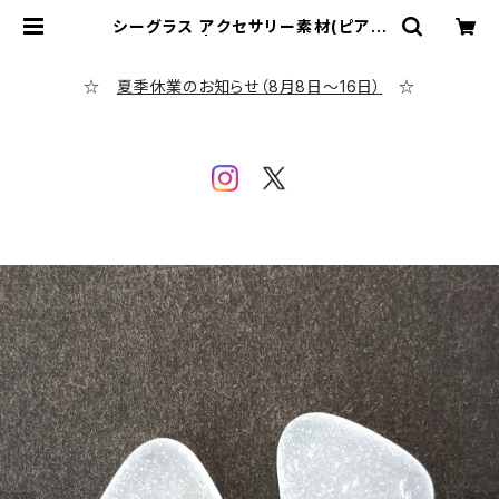
シーグラス アクセサリー素材(ピアス
用) ASP-1 | シーグラス専門店 eve
ning calm
☆
夏季休業のお知らせ（8月8日～16日）
☆