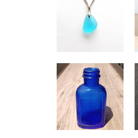
水色系天然シーグラス ネックレ
ス BN-95
¥2,350
SB-3 シーボトル（コバルトブル
ー）
¥2,580