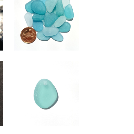
SOLD OUT
グ
SS-511(2～2.5cm/クラフト
用)水色系シーグラス素材
¥600
ピ
アクセサリー用シーグラス素材
(水色系) AS-20
¥950