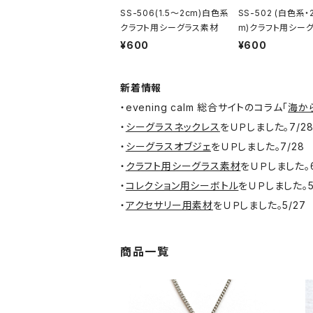
SS-506(1.5～2cm)白色系
SS-502 (白色系・
クラフト用シーグラス素材
m)クラフト用シー
材
¥600
¥600
新着情報
・evening calm 総合サイトのコラム「
海か
・
シーグラスネックレス
をＵＰしました。7/2
・
シーグラスオブジェ
をＵＰしました。7/28
・
クラフト用シーグラス素材
をＵＰしました。6
・
コレクション用シーボトル
をＵＰしました。5
・
アクセサリー用素材
をＵＰしました。5/27
商品一覧