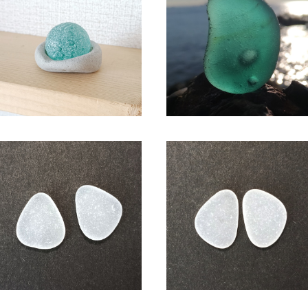
シーマーブル オブジェ BZ-114
SC-118 コレクション用 シー
ラス（気泡入り）
¥2,300
¥2,150
シーグラス アクセサリー素材(ピ
シーグラス アクセサリー素材(
アス用) ASP-1
アス用) ASP-2
¥600
¥600