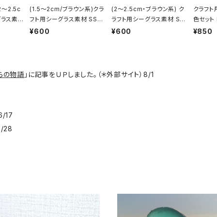
2～2.5c
(1.5～2cm/ブラウン系)クラ
(2～2.5cm・ブラウン系) ク
クラフト
グラス素
フト用シーグラス素材 SS-4
ラフト用シーグラス素材 SS
色セット 
85
-484
¥600
¥600
¥850
らの物語
」に記事をＵＰしました。（＊外部サイト）8/1
8
/17
/28