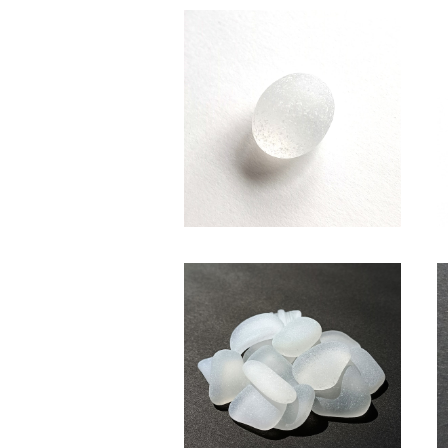
SC-117 コレクション用 シーグ
ラス（白色）
¥850
(白色系・2～2.5cm)クラフト用
シーグラス素材 SS-507
¥600