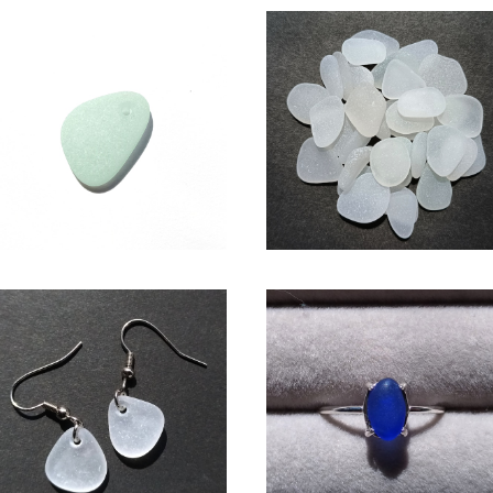
アクセサリー用シーグラス素材
SS-505(1.5～2cm・白色系)
(アップルグリーン) AS-19
ラフト用シーグラス素材
¥950
¥600
シーグラス ピアス（白色系） BP-
シーグラス SV925リング （コ
38
ルトブルー系）SR-8
¥1,650
¥2,600