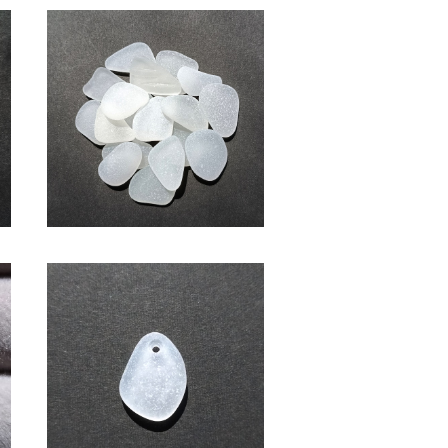
SOLD OUT
ク
(2～2.5cm・白色系)クラフト用
シーグラス素材 SS-508
¥600
バ
ペンダントヘッド用シーグラス
素材(白色) AS-13
¥1,000