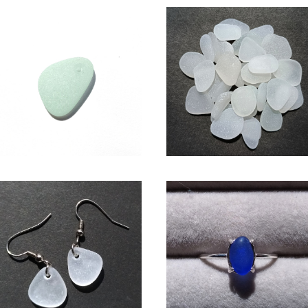
アクセサリー用シーグラス素材
SS-505(1.5～2cm・白色系)
(アップルグリーン) AS-19
ラフト用シーグラス素材
¥950
¥600
シーグラス ピアス（白色系） BP-
シーグラス SV925リング （コ
38
ルトブルー系）SR-8
¥1,650
¥2,600