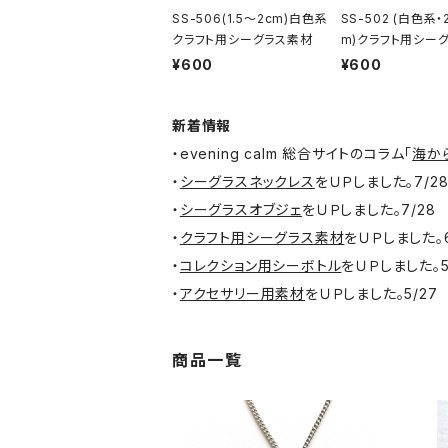
SS-506(1.5～2cm)白色系
SS-502 (白色系・
クラフト用シーグラス素材
m)クラフト用シー
材
¥600
¥600
新着情報
・evening calm 総合サイトのコラム「
海か
・
シーグラスネックレス
をＵＰしました。7/2
・
シーグラスオブジェ
をＵＰしました。7/28
・
クラフト用シーグラス素材
をＵＰしました。6
・
コレクション用シーボトル
をＵＰしました。5
・
アクセサリー用素材
をＵＰしました。5/27
商品一覧