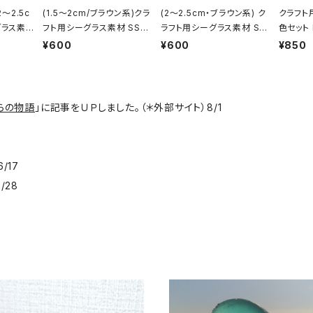
2～2.5c
(1.5～2cm/ブラウン系)クラ
(2～2.5cm・ブラウン系) ク
クラフト
グラス素
フト用シーグラス素材 SS-4
ラフト用シーグラス素材 SS
色セット 
85
-484
¥600
¥600
¥850
らの物語
」に記事をＵＰしました。（＊外部サイト）8/1
8
/17
/28