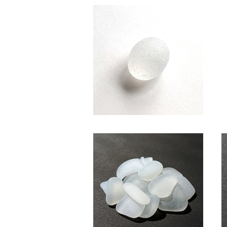
SC-117 コレクション用 シーグ
ラス（白色）
¥850
(白色系・2～2.5cm)クラフト用
シーグラス素材 SS-507
¥600