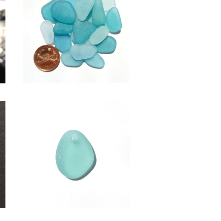
SOLD OUT
グ
SS-511(2～2.5cm/クラフト
用)水色系シーグラス素材
¥600
ピ
アクセサリー用シーグラス素材
(水色系) AS-20
¥950