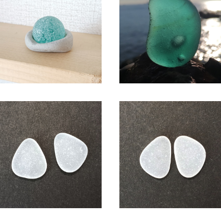
シーマーブル オブジェ BZ-114
SC-118 コレクション用 シー
ラス（気泡入り）
¥2,300
¥2,150
シーグラス アクセサリー素材(ピ
シーグラス アクセサリー素材(
アス用) ASP-1
アス用) ASP-2
¥600
¥600