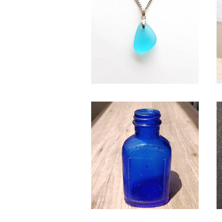
水色系天然シーグラス ネックレ
ス BN-95
¥2,350
SB-3 シーボトル（コバルトブル
ー）
¥2,580