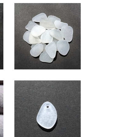
SOLD OUT
ク
(2～2.5cm・白色系)クラフト用
シーグラス素材 SS-508
¥600
バ
ペンダントヘッド用シーグラス
素材(白色) AS-13
¥1,000