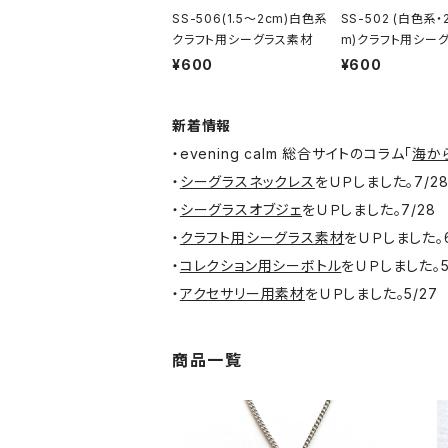
SS-506(1.5～2cm)白色系
SS-502 (白色系・
クラフト用シーグラス素材
m)クラフト用シー
材
¥600
¥600
新着情報
・evening calm 総合サイトのコラム「
海か
・
シーグラスネックレス
をＵＰしました。7/2
・
シーグラスオブジェ
をＵＰしました。7/28
・
クラフト用シーグラス素材
をＵＰしました。6
・
コレクション用シーボトル
をＵＰしました。5
・
アクセサリー用素材
をＵＰしました。5/27
商品一覧