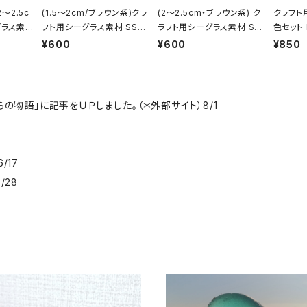
2～2.5c
(1.5～2cm/ブラウン系)クラ
(2～2.5cm・ブラウン系) ク
クラフト
グラス素
フト用シーグラス素材 SS-4
ラフト用シーグラス素材 SS
色セット 
85
-484
¥600
¥600
¥850
らの物語
」に記事をＵＰしました。（＊外部サイト）8/1
8
/17
/28