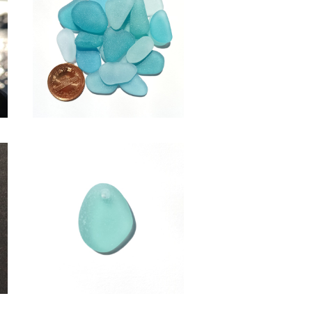
SOLD OUT
グ
SS-511(2～2.5cm/クラフト
用)水色系シーグラス素材
¥600
ピ
アクセサリー用シーグラス素材
(水色系) AS-20
¥950