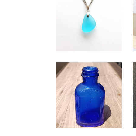
水色系天然シーグラス ネックレ
ス BN-95
¥2,350
SB-3 シーボトル（コバルトブル
ー）
¥2,580