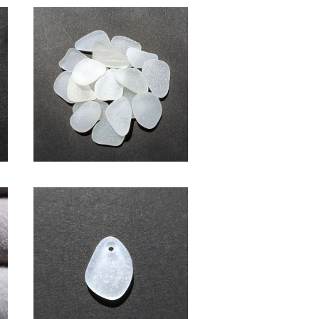
SOLD OUT
ク
(2～2.5cm・白色系)クラフト用
シーグラス素材 SS-508
¥600
バ
ペンダントヘッド用シーグラス
素材(白色) AS-13
¥1,000