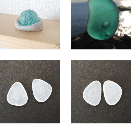
シーマーブル オブジェ BZ-114
SC-118 コレクション用 シー
ラス（気泡入り）
¥2,300
¥2,150
シーグラス アクセサリー素材(ピ
シーグラス アクセサリー素材(
アス用) ASP-1
アス用) ASP-2
¥600
¥600