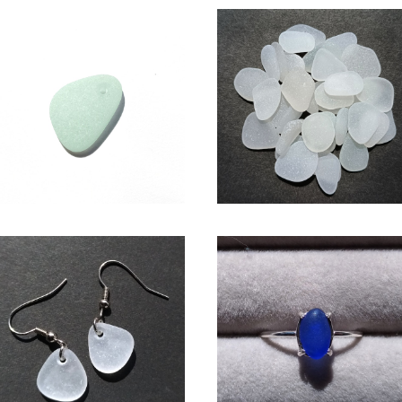
アクセサリー用シーグラス素材
SS-505(1.5～2cm・白色系)
(アップルグリーン) AS-19
ラフト用シーグラス素材
¥950
¥600
シーグラス ピアス（白色系） BP-
シーグラス SV925リング （コ
38
ルトブルー系）SR-8
¥1,650
¥2,600