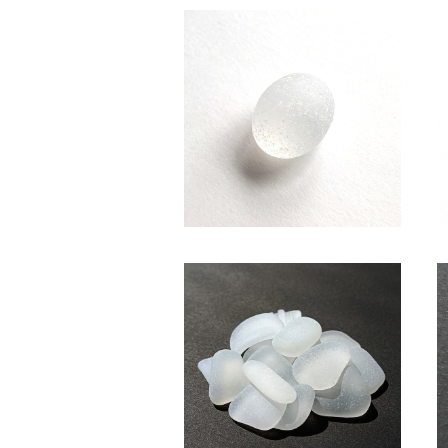
SC-117 コレクション用 シーグ
ラス（白色）
¥850
(白色系・2～2.5cm)クラフト用
シーグラス素材 SS-507
¥600