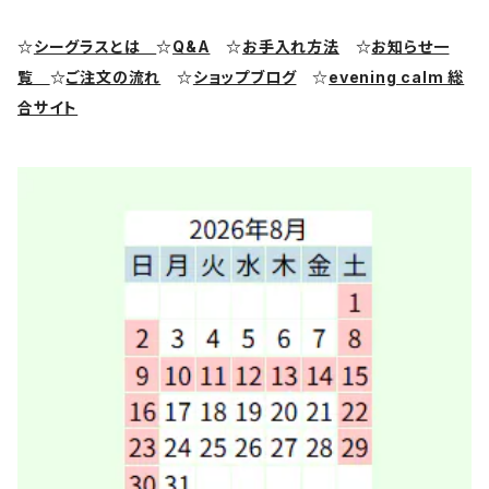
シーグラス ピアス・イヤリング
クラフト用シーグラス
シーポッタリー（陶磁器片）素材
☆
シーグラスとは
☆
Q&A
☆
お手入れ方法
☆
お知らせ一
覧
☆
ご注文の流れ
☆
ショップブログ
☆
evening calm 総
シーグラス リング・指輪
合サイト
シーグラス ブレスレット