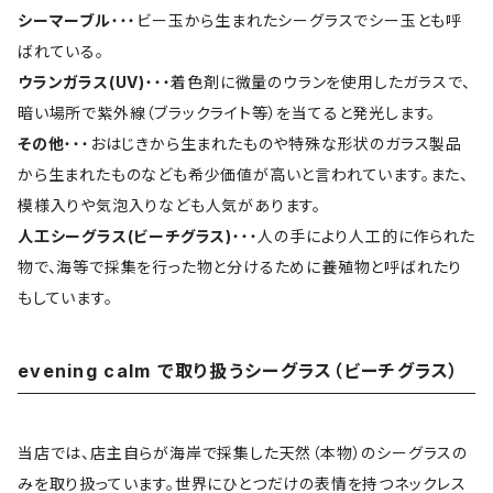
シーマーブル
・・・ビー玉から生まれたシーグラスでシー玉とも呼
ばれている。
ウランガラス(UV)
・・・着色剤に微量のウランを使用したガラスで、
暗い場所で紫外線（ブラックライト等）を当てると発光します。
その他
・・・おはじきから生まれたものや特殊な形状のガラス製品
から生まれたものなども希少価値が高いと言われています。また、
模様入りや気泡入りなども人気があります。
人工シーグラス(ビーチグラス)
・・・人の手により人工的に作られた
物で、海等で採集を行った物と分けるために養殖物と呼ばれたり
もしています。
evening calm で取り扱うシーグラス（ビーチグラス）
当店では、店主自らが海岸で採集した天然（本物）のシーグラスの
みを取り扱っています。世界にひとつだけの表情を持つネックレス