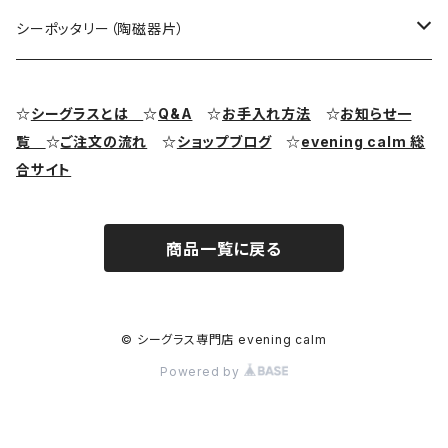
シーグラス ペンダントヘッド（トップ）
アクセサリー用シーグラス
シーポッタリー（陶磁器片）
シーグラス ピアス・イヤリング
クラフト用シーグラス
シーポッタリー（陶磁器片）素材
☆
シーグラスとは
☆
Q&A
☆
お手入れ方法
☆
お知らせ一
覧
☆
ご注文の流れ
☆
ショップブログ
☆
evening calm 総
シーグラス リング・指輪
合サイト
シーグラス ブレスレット
商品一覧に戻る
© シーグラス専門店 evening calm
Powered by