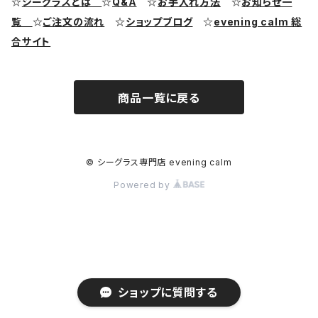
☆
シーグラスとは
☆
Q&A
☆
お手入れ方法
☆
お知らせ一
覧
☆
ご注文の流れ
☆
ショップブログ
☆
evening calm 総
シーグラス リング・指輪
合サイト
シーグラス ブレスレット
商品一覧に戻る
© シーグラス専門店 evening calm
Powered by
ショップに質問する