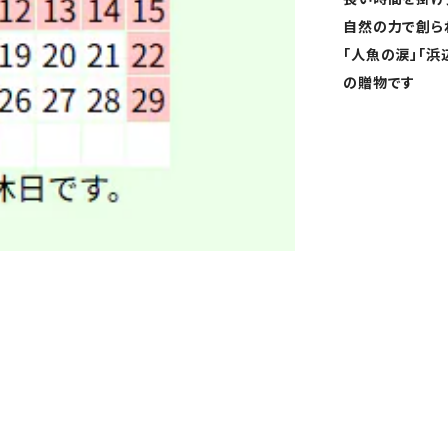
自然の力で創ら
「人魚の涙」「
の贈物です