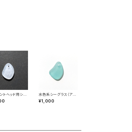
ントヘッド用シー
水色系シーグラス（アク
材(白色) AS-1
セサリー用素材）AS-11
00
¥1,000