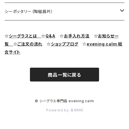
シーグラス ペンダントヘッド（トップ）
アクセサリー用シーグラス
シーポッタリー（陶磁器片）
シーグラス ピアス・イヤリング
クラフト用シーグラス
シーポッタリー（陶磁器片）素材
☆
シーグラスとは
☆
Q&A
☆
お手入れ方法
☆
お知らせ一
覧
☆
ご注文の流れ
☆
ショップブログ
☆
evening calm 総
シーグラス リング・指輪
合サイト
シーグラス ブレスレット
商品一覧に戻る
© シーグラス専門店 evening calm
Powered by