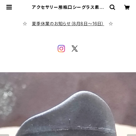
アクセサリー用瓶口シーグラス素材
(黒系) AS-5 | シーグラス専門店 ev
ening calm
☆
夏季休業のお知らせ（8月8日～16日）
☆