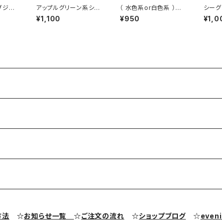
ブジェ
アップルグリーン系シー
（ 水色系or白色系 ）シ
シーグ
グラス入り小瓶 BZ-112
ーグラス入り小瓶 BZ-
ジェ（
¥1,100
¥950
¥1,0
001
方法
☆
お知らせ一覧
☆
ご注文の流れ
☆
ショップブログ
☆
even