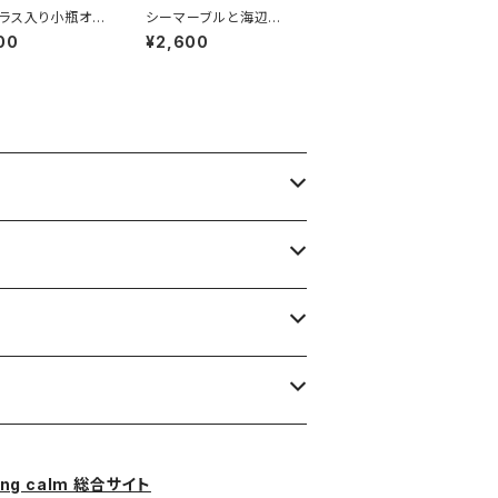
ラス入り小瓶オブ
シーマーブルと海辺の
白色系）BZ-106
石オブジェ BZ-108
00
¥2,600
ing calm 総合サイト