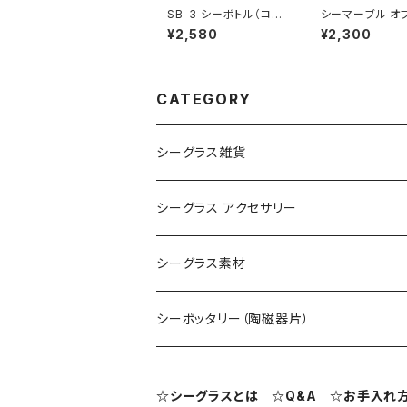
SB-3 シーボトル（コバ
シーマーブル オ
ルトブルー）
BZ-114
¥2,580
¥2,300
CATEGORY
シーグラス雑貨
コレクション用シーグラス
シーグラス アクセサリー
シーグラス オブジェ・置物
シーグラス ネックレス
シーグラス素材
シーグラス ペンダントヘッド（トップ）
アクセサリー用シーグラス
シーポッタリー（陶磁器片）
シーグラス ピアス・イヤリング
クラフト用シーグラス
シーポッタリー（陶磁器片）素材
☆
シーグラスとは
☆
Q&A
☆
お手入れ