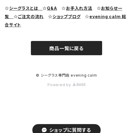
シーグラス ピアス・イヤリング
クラフト用シーグラス
シーポッタリー（陶磁器片）素材
☆
シーグラスとは
☆
Q&A
☆
お手入れ方法
☆
お知らせ一
覧
☆
ご注文の流れ
☆
ショップブログ
☆
evening calm 総
シーグラス リング・指輪
合サイト
シーグラス ブレスレット
商品一覧に戻る
© シーグラス専門店 evening calm
Powered by
ショップに質問する