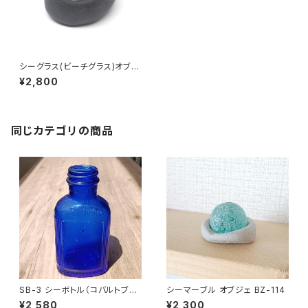
シーグラス(ビーチグラス)オブジ
ェ BZ-1
¥2,800
同じカテゴリの商品
SB-3 シーボトル（コバルトブル
シーマーブル オブジェ BZ-114
ー）
¥2,580
¥2,300