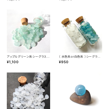
アップルグリーン系シーグラス入
（ 水色系or白色系 ）シーグラス
り小瓶 BZ-112
入り小瓶 BZ-001
¥1,100
¥950