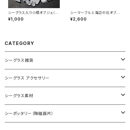
シーグラス入り小瓶オブジェ（白
シーマーブルと海辺の石オブジ
色系）BZ-106
ェ BZ-108
¥1,000
¥2,600
CATEGORY
シーグラス雑貨
コレクション用シーグラス
シーグラス アクセサリー
シーグラス オブジェ・置物
シーグラス ネックレス
シーグラス素材
シーグラス ペンダントヘッド（トップ）
アクセサリー用シーグラス
シーポッタリー（陶磁器片）