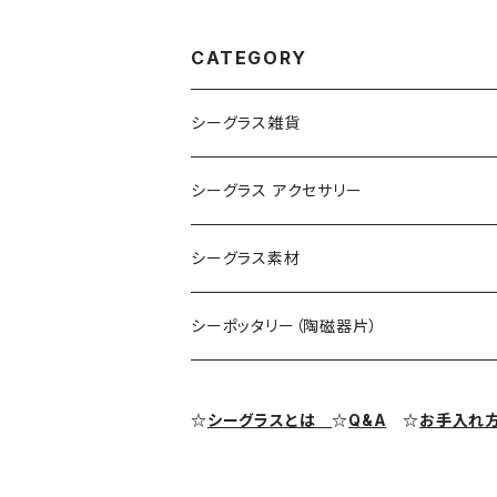
CATEGORY
シーグラス雑貨
コレクション用シーグラス
シーグラス アクセサリー
シーグラス オブジェ・置物
シーグラス ネックレス
シーグラス素材
シーグラス ペンダントヘッド（トップ）
アクセサリー用シーグラス
シーポッタリー（陶磁器片）
シーグラス ピアス・イヤリング
クラフト用シーグラス
シーポッタリー（陶磁器片）素材
☆
シーグラスとは
☆
Q&A
☆
お手入れ
シーグラス リング・指輪