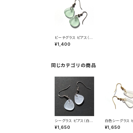
ビーチグラス ピアス（ア
ップルグリーン）BP-30
¥1,400
同じカテゴリの商品
シーグラス ピアス（白色
白色シーグラス 
系） BP-38
BP-26
¥1,650
¥1,650