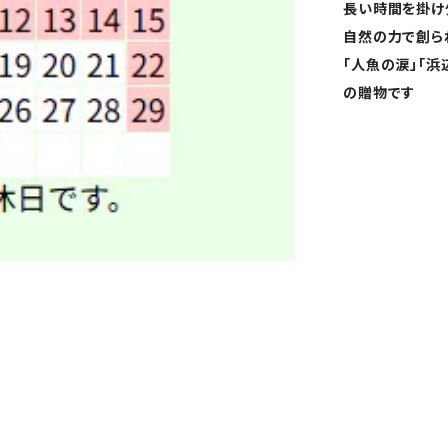
長い時間を掛け
自然の力で創ら
「人魚の涙」「
の贈物です