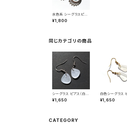
水色系 シーグラスピア
ス BP-2
¥1,800
同じカテゴリの商品
シーグラス ピアス（白色
白色シーグラス 
系） BP-38
BP-26
¥1,650
¥1,650
CATEGORY