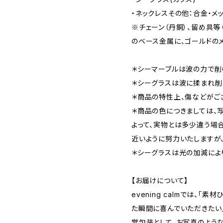
・ネックレスその他：合金・メッ
※チェーン（丹銅）、留め具等
のベース金属に、ゴールドの
＊シーマーブルは波の力で削
＊シーグラスは波に揉まれ削
＊商品の特性上、傷などがご
＊商品の色につきましては、
よって、実物とは多少違う場
近いように努力いたしますが
＊シーグラスは光の加減によ
【お届けについて】
evening calmでは、「
た瞬間に喜んでいただきたい
常包装として、お写真のよう