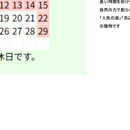
長い時間を掛け
自然の力で創ら
「人魚の涙」「
の贈物です