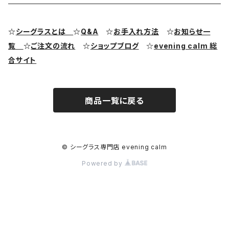
シーグラス ピアス・イヤリング
クラフト用シーグラス
シーポッタリー（陶磁器片）素材
☆
シーグラスとは
☆
Q&A
☆
お手入れ方法
☆
お知らせ一
覧
☆
ご注文の流れ
☆
ショップブログ
☆
evening calm 総
シーグラス リング・指輪
合サイト
シーグラス ブレスレット
商品一覧に戻る
© シーグラス専門店 evening calm
Powered by