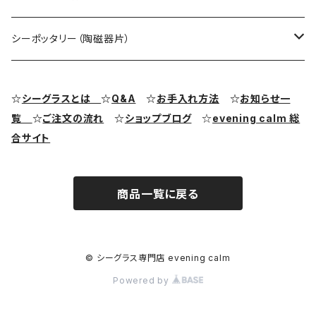
シーグラス ペンダントヘッド（トップ）
アクセサリー用シーグラス
シーポッタリー（陶磁器片）
シーグラス ピアス・イヤリング
クラフト用シーグラス
シーポッタリー（陶磁器片）素材
☆
シーグラスとは
☆
Q&A
☆
お手入れ方法
☆
お知らせ一
覧
☆
ご注文の流れ
☆
ショップブログ
☆
evening calm 総
シーグラス リング・指輪
合サイト
シーグラス ブレスレット
商品一覧に戻る
© シーグラス専門店 evening calm
Powered by