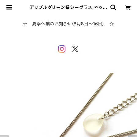
アップルグリーン系シーグラス ネック
レス BN-68 | シーグラス専門店 ev
ening calm
☆
夏季休業のお知らせ（8月8日～16日）
☆