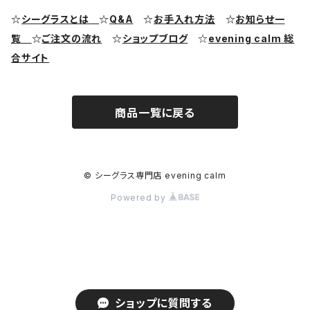
シーグラス ピアス・イヤリング
クラフト用シーグラス
シーポッタリー（陶磁器片）素材
☆
シーグラスとは
☆
Q&A
☆
お手入れ方法
☆
お知らせ一
覧
☆
ご注文の流れ
☆
ショップブログ
☆
evening calm 総
シーグラス リング・指輪
合サイト
シーグラス ブレスレット
商品一覧に戻る
© シーグラス専門店 evening calm
Powered by
ショップに質問する