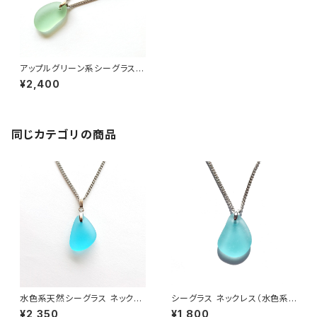
アップルグリーン系シーグラス
ネックレス BN-68
¥2,400
同じカテゴリの商品
水色系天然シーグラス ネックレ
シーグラス ネックレス（水色系）
ス BN-95
BN-91
¥2,350
¥1,800