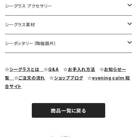
コレクション用シーグラス
シーグラス アクセサリー
シーグラス オブジェ・置物
シーグラス ネックレス
シーグラス素材
シーグラス ペンダントヘッド（トップ）
アクセサリー用シーグラス
シーポッタリー（陶磁器片）
シーグラス ピアス・イヤリング
クラフト用シーグラス
シーポッタリー（陶磁器片）素材
☆
シーグラスとは
☆
Q&A
☆
お手入れ方法
☆
お知らせ一
覧
☆
ご注文の流れ
☆
ショップブログ
☆
evening calm 総
シーグラス リング・指輪
合サイト
シーグラス ブレスレット
商品一覧に戻る