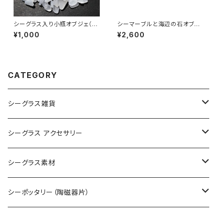
シーグラス入り小瓶オブジェ（白
シーマーブルと海辺の石オブジ
色系）BZ-106
ェ BZ-108
¥1,000
¥2,600
CATEGORY
シーグラス雑貨
コレクション用シーグラス
シーグラス アクセサリー
シーグラス オブジェ・置物
シーグラス ネックレス
シーグラス素材
シーグラス ペンダントヘッド（トップ）
アクセサリー用シーグラス
シーポッタリー（陶磁器片）