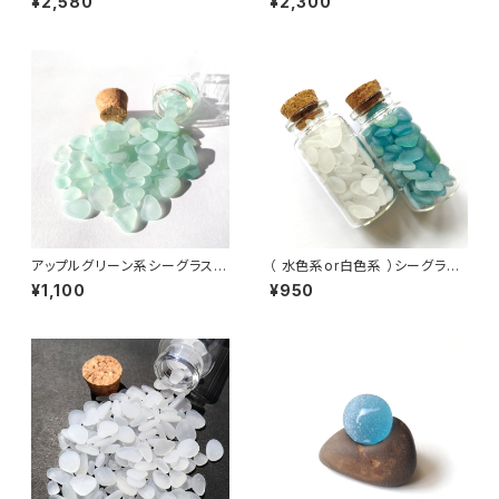
¥2,580
¥2,300
アップルグリーン系シーグラス入
（ 水色系or白色系 ）シーグラス
り小瓶 BZ-112
入り小瓶 BZ-001
¥1,100
¥950