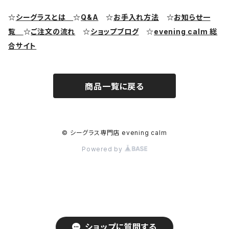
シーグラス ピアス・イヤリング
クラフト用シーグラス
シーポッタリー（陶磁器片）素材
☆
シーグラスとは
☆
Q&A
☆
お手入れ方法
☆
お知らせ一
覧
☆
ご注文の流れ
☆
ショップブログ
☆
evening calm 総
シーグラス リング・指輪
合サイト
シーグラス ブレスレット
商品一覧に戻る
© シーグラス専門店 evening calm
Powered by
ショップに質問する