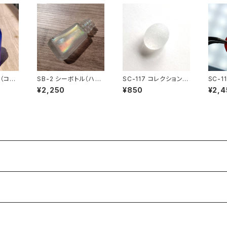
ル（コバ
SB-2 シーボトル（ハウ
SC-117 コレクション用
SC-1
ス）
シーグラス（白色）
シーグ
¥2,250
¥850
¥2,4
ド）