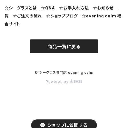
シーグラス ピアス・イヤリング
クラフト用シーグラス
シーポッタリー（陶磁器片）素材
☆
シーグラスとは
☆
Q&A
☆
お手入れ方法
☆
お知らせ一
覧
☆
ご注文の流れ
☆
ショップブログ
☆
evening calm 総
シーグラス リング・指輪
合サイト
シーグラス ブレスレット
商品一覧に戻る
© シーグラス専門店 evening calm
Powered by
ショップに質問する