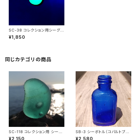
SC-38 コレクション用シーグラ
ス(ウランガラス)
¥1,850
同じカテゴリの商品
SC-118 コレクション用 シーグ
SB-3 シーボトル（コバルトブル
ラス（気泡入り）
ー）
¥2,150
¥2,580