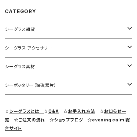
CATEGORY
シーグラス雑貨
コレクション用シーグラス
シーグラス アクセサリー
シーグラス オブジェ・置物
シーグラス ネックレス
シーグラス素材
シーグラス ペンダントヘッド（トップ）
アクセサリー用シーグラス
シーポッタリー（陶磁器片）
シーグラス ピアス・イヤリング
クラフト用シーグラス
シーポッタリー（陶磁器片）素材
☆
シーグラスとは
☆
Q&A
☆
お手入れ方法
☆
お知らせ一
覧
☆
ご注文の流れ
☆
ショップブログ
☆
evening calm 総
シーグラス リング・指輪
合サイト