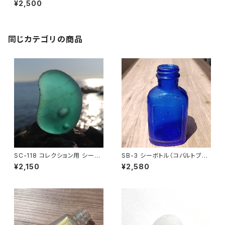
¥2,500
同じカテゴリの商品
SC-118 コレクション用 シーグ
SB-3 シーボトル（コバルトブル
ラス（気泡入り）
ー）
¥2,150
¥2,580