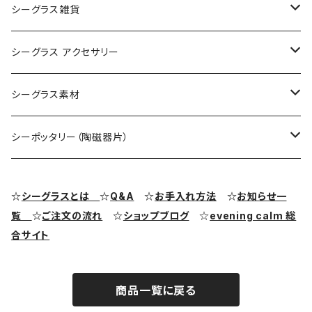
シーグラス雑貨
コレクション用シーグラス
シーグラス アクセサリー
シーグラス オブジェ・置物
シーグラス ネックレス
シーグラス素材
シーグラス ペンダントヘッド（トップ）
アクセサリー用シーグラス
シーポッタリー（陶磁器片）
シーグラス ピアス・イヤリング
クラフト用シーグラス
シーポッタリー（陶磁器片）素材
☆
シーグラスとは
☆
Q&A
☆
お手入れ方法
☆
お知らせ一
覧
☆
ご注文の流れ
☆
ショップブログ
☆
evening calm 総
シーグラス リング・指輪
合サイト
シーグラス ブレスレット
商品一覧に戻る