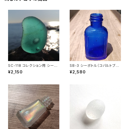
SC-118 コレクション用 シーグ
SB-3 シーボトル（コバルトブル
ラス（気泡入り）
ー）
¥2,150
¥2,580