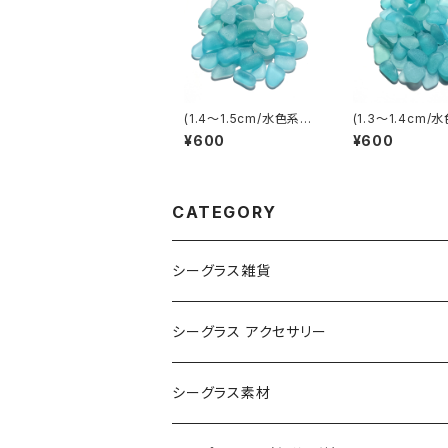
(1.4～1.5cm/水色系)
(1.3～1.4cm/
クラフト用シーグラス素
クラフト用シーグ
¥600
¥600
材 SS-510
材 SS-509
CATEGORY
シーグラス雑貨
コレクション用シーグラス
シーグラス アクセサリー
シーグラス オブジェ・置物
シーグラス ネックレス
シーグラス素材