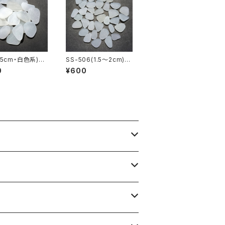
.5cm・白色系)ク
SS-506(1.5～2cm)白
用シーグラス素材
色系クラフト用シーグラ
0
¥600
08
ス素材