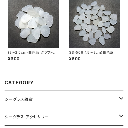
(2～2.5cm・白色系)クラフト用
SS-506(1.5～2cm)白色系クラ
シーグラス素材 SS-508
フト用シーグラス素材
¥600
¥600
CATEGORY
シーグラス雑貨
コレクション用シーグラス
シーグラス アクセサリー