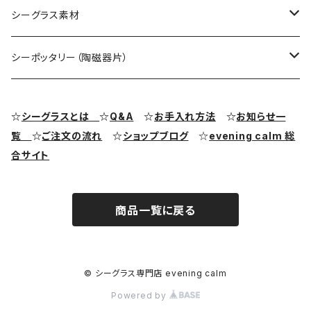
シーグラス オブジェ・置物
シーグラス ネックレス
シーグラス素材
シーグラス ペンダントヘッド（トップ）
アクセサリー用シーグラス
シーポッタリー（陶磁器片）
シーグラス ピアス・イヤリング
クラフト用シーグラス
シーポッタリー（陶磁器片）素材
☆
シーグラスとは
☆
Q&A
☆
お手入れ方法
☆
お知らせ一
覧
☆
ご注文の流れ
☆
ショップブログ
☆
evening calm 総
シーグラス リング・指輪
合サイト
シーグラス ブレスレット
商品一覧に戻る
© シーグラス専門店 evening calm
Powered by