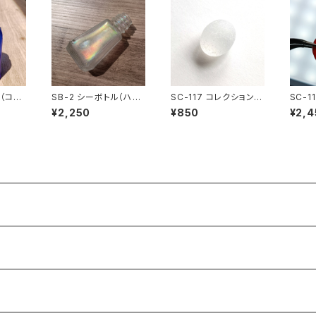
ル（コバ
SB-2 シーボトル（ハウ
SC-117 コレクション用
SC-1
ス）
シーグラス（白色）
シーグ
¥2,250
¥850
¥2,4
ド）