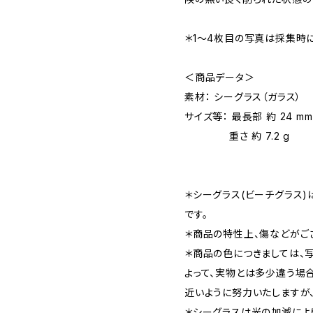
＊1～4枚目の写真は採集時
＜商品データ＞
素材： シーグラス（ガラス）
サイズ等： 最長部 約 24 mm
重さ 約 7.2 g
＊シーグラス(ビーチグラス
です。
＊商品の特性上、傷などがご
＊商品の色につきましては、
よって、実物とは多少違う場
近いように努力いたしますが
＊シーグラスは光の加減によ