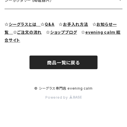
シーポッタリー（陶磁器片）
シーグラス ピアス・イヤリング
クラフト用シーグラス
シーポッタリー（陶磁器片）素材
☆
シーグラスとは
☆
Q&A
☆
お手入れ方法
☆
お知らせ一
覧
☆
ご注文の流れ
☆
ショップブログ
☆
evening calm 総
シーグラス リング・指輪
合サイト
シーグラス ブレスレット
商品一覧に戻る
© シーグラス専門店 evening calm
Powered by