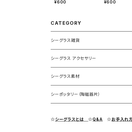
¥600
¥600
材 SS-510
材 SS-509
CATEGORY
シーグラス雑貨
コレクション用シーグラス
シーグラス アクセサリー
シーグラス オブジェ・置物
シーグラス ネックレス
シーグラス素材
シーグラス ペンダントヘッド（トップ）
アクセサリー用シーグラス
シーポッタリー（陶磁器片）
シーグラス ピアス・イヤリング
クラフト用シーグラス
シーポッタリー（陶磁器片）素材
☆
シーグラスとは
☆
Q&A
☆
お手入れ
シーグラス リング・指輪