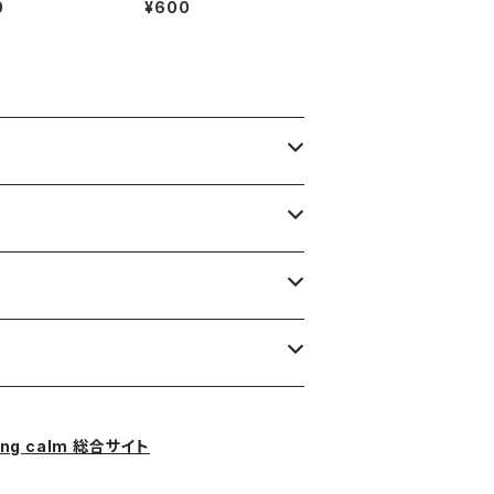
0
¥600
08
ス素材
ing calm 総合サイト