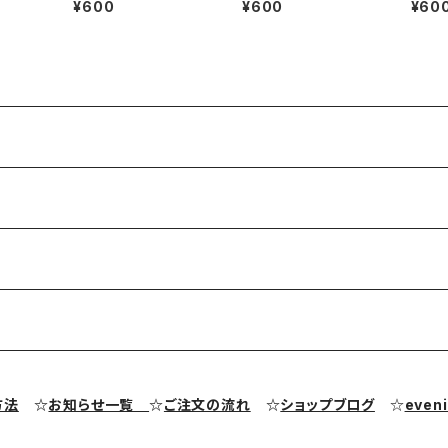
¥600
¥600
¥60
ラス素材
SS-507
SS-5
方法
☆
お知らせ一覧
☆
ご注文の流れ
☆
ショップブログ
☆
even