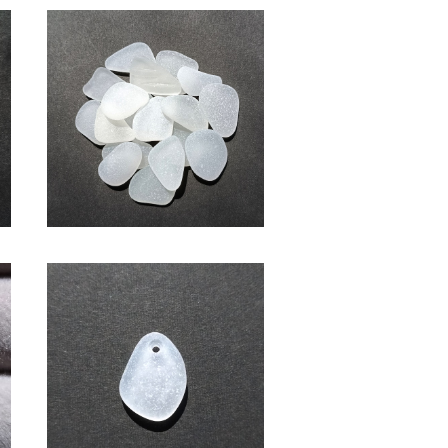
SOLD OUT
ク
(2～2.5cm・白色系)クラフト用
シーグラス素材 SS-508
¥600
バ
ペンダントヘッド用シーグラス
素材(白色) AS-13
¥1,000