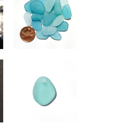
SOLD OUT
グ
SS-511(2～2.5cm/クラフト
用)水色系シーグラス素材
¥600
ピ
アクセサリー用シーグラス素材
(水色系) AS-20
¥950