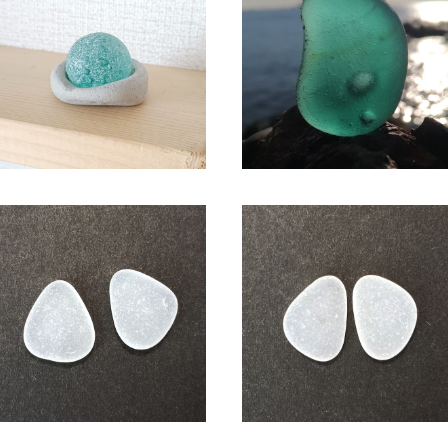
シーマーブル オブジェ BZ-114
SC-118 コレクション用 シー
ラス（気泡入り）
¥2,300
¥2,150
シーグラス アクセサリー素材(ピ
シーグラス アクセサリー素材(
アス用) ASP-1
アス用) ASP-2
¥600
¥600