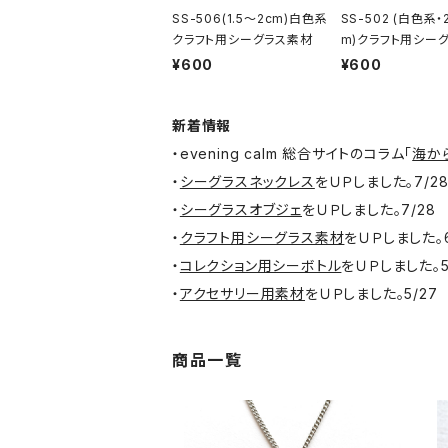
SS-506(1.5～2cm)白色系
SS-502 (白色系・
クラフト用シーグラス素材
m)クラフト用シー
材
¥600
¥600
新着情報
・evening calm 総合サイトのコラム「
海か
・
シーグラスネックレス
をＵＰしました。7/2
・
シーグラスオブジェ
をＵＰしました。7/28
・
クラフト用シーグラス素材
をＵＰしました。6
・
コレクション用シーボトル
をＵＰしました。5
・
アクセサリー用素材
をＵＰしました。5/27
商品一覧