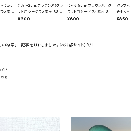
2～2.5c
(1.5～2cm/ブラウン系)クラ
(2～2.5cm・ブラウン系) ク
クラフト
グラス素
フト用シーグラス素材 SS-4
ラフト用シーグラス素材 SS
色セット 
85
-484
¥600
¥600
¥850
らの物語
」に記事をＵＰしました。（＊外部サイト）8/1
8
/17
/28