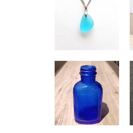
水色系天然シーグラス ネックレ
ス BN-95
¥2,350
SB-3 シーボトル（コバルトブル
ー）
¥2,580