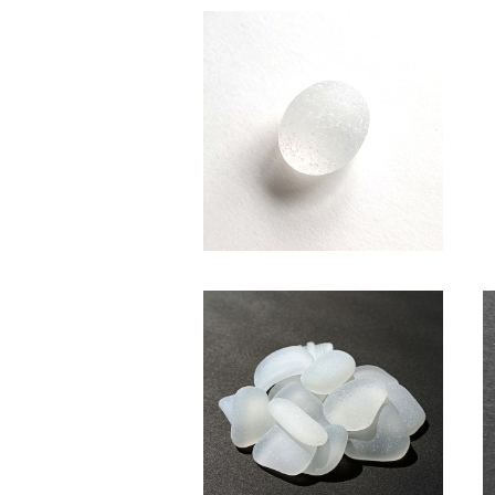
SC-117 コレクション用 シーグ
ラス（白色）
¥850
(白色系・2～2.5cm)クラフト用
シーグラス素材 SS-507
¥600