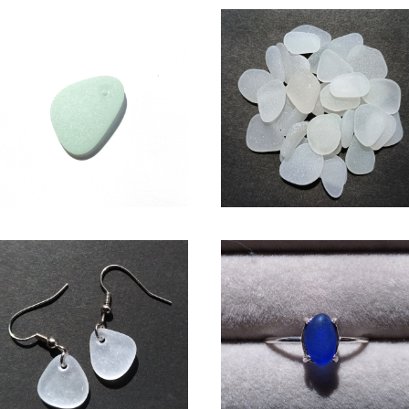
アクセサリー用シーグラス素材
SS-505(1.5～2cm・白色系)
(アップルグリーン) AS-19
ラフト用シーグラス素材
¥950
¥600
シーグラス ピアス（白色系） BP-
シーグラス SV925リング （コ
38
ルトブルー系）SR-8
¥1,650
¥2,600