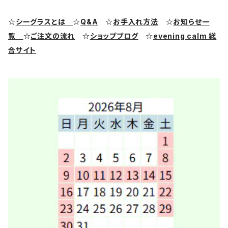
シーグラス ピアス・イヤリング
クラフト用シーグラス
シーポッタリー（陶磁器片）素材
☆
シーグラスとは
☆
Q&A
☆
お手入れ方法
☆
お知らせ一
覧
☆
ご注文の流れ
☆
ショップブログ
☆
evening calm 総
シーグラス リング・指輪
合サイト
シーグラス ブレスレット