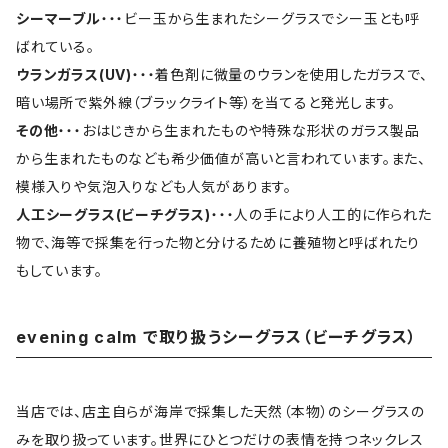
シーマーブル
・・・ビー玉から生まれたシーグラスでシー玉とも呼
ばれている。
ウランガラス(UV)
・・・着色剤に微量のウランを使用したガラスで、
暗い場所で紫外線（ブラックライト等）を当てると発光します。
その他
・・・おはじきから生まれたものや特殊な形状のガラス製品
から生まれたものなども希少価値が高いと言われています。また、
模様入りや気泡入りなども人気があります。
人工シーグラス(ビーチグラス)
・・・人の手により人工的に作られた
物で、海等で採集を行った物と分けるために養殖物と呼ばれたり
もしています。
evening calm で取り扱うシーグラス（ビーチグラス）
当店では、店主自らが海岸で採集した天然（本物）のシーグラスの
みを取り扱っています。世界にひとつだけの表情を持つネックレス