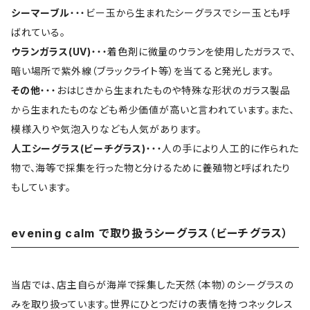
シーマーブル
・・・ビー玉から生まれたシーグラスでシー玉とも呼
ばれている。
ウランガラス(UV)
・・・着色剤に微量のウランを使用したガラスで、
暗い場所で紫外線（ブラックライト等）を当てると発光します。
その他
・・・おはじきから生まれたものや特殊な形状のガラス製品
から生まれたものなども希少価値が高いと言われています。また、
模様入りや気泡入りなども人気があります。
人工シーグラス(ビーチグラス)
・・・人の手により人工的に作られた
物で、海等で採集を行った物と分けるために養殖物と呼ばれたり
もしています。
evening calm で取り扱うシーグラス（ビーチグラス）
当店では、店主自らが海岸で採集した天然（本物）のシーグラスの
みを取り扱っています。世界にひとつだけの表情を持つネックレス