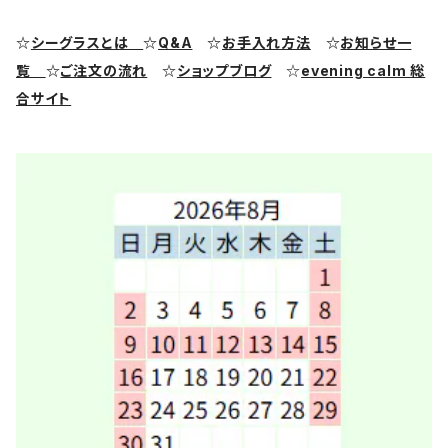
シーグラス ピアス・イヤリング
クラフト用シーグラス
シーポッタリー（陶磁器片）素材
☆
シーグラスとは
☆
Q&A
☆
お手入れ方法
☆
お知らせ一
覧
☆
ご注文の流れ
☆
ショップブログ
☆
evening calm 総
シーグラス リング・指輪
合サイト
シーグラス ブレスレット