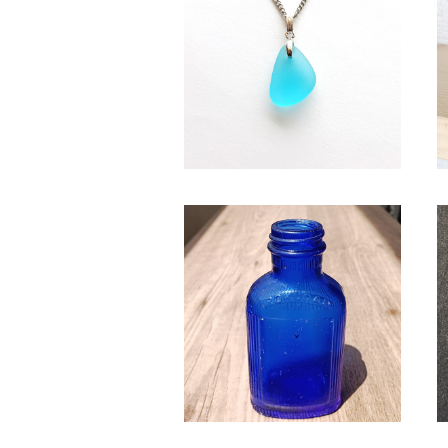
水色系天然シーグラス ネックレ
ス BN-95
¥2,350
SB-3 シーボトル（コバルトブル
ー）
¥2,580