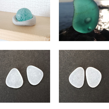
シーマーブル オブジェ BZ-114
SC-118 コレクション用 シー
ラス（気泡入り）
¥2,300
¥2,150
シーグラス アクセサリー素材(ピ
シーグラス アクセサリー素材(
アス用) ASP-1
アス用) ASP-2
¥600
¥600