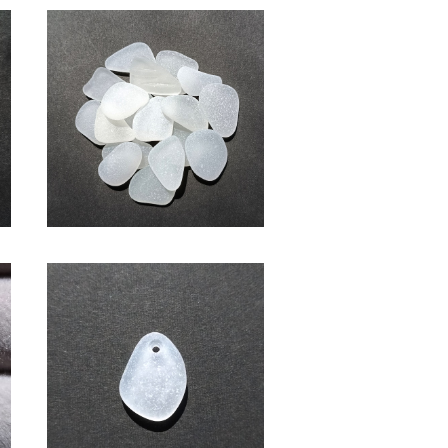
SOLD OUT
ク
(2～2.5cm・白色系)クラフト用
シーグラス素材 SS-508
¥600
バ
ペンダントヘッド用シーグラス
素材(白色) AS-13
¥1,000