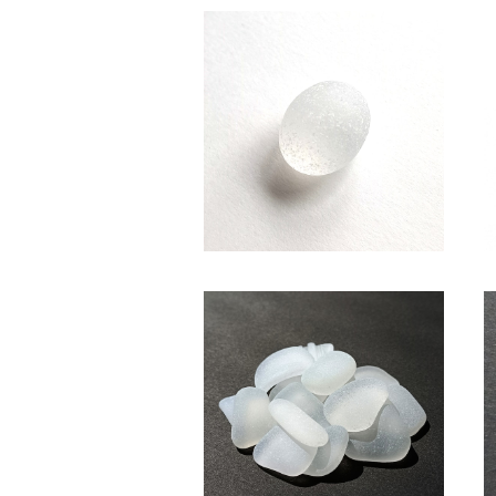
SC-117 コレクション用 シーグ
ラス（白色）
¥850
(白色系・2～2.5cm)クラフト用
シーグラス素材 SS-507
¥600