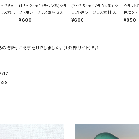
2～2.5c
(1.5～2cm/ブラウン系)クラ
(2～2.5cm・ブラウン系) ク
クラフト
グラス素
フト用シーグラス素材 SS-4
ラフト用シーグラス素材 SS
色セット 
85
-484
¥600
¥600
¥850
らの物語
」に記事をＵＰしました。（＊外部サイト）8/1
8
/17
/28