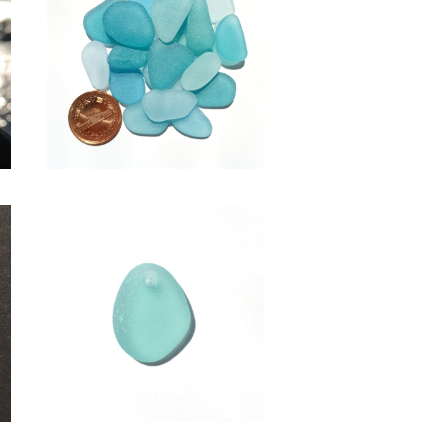
SOLD OUT
グ
SS-511(2～2.5cm/クラフト
用)水色系シーグラス素材
¥600
ピ
アクセサリー用シーグラス素材
(水色系) AS-20
¥950