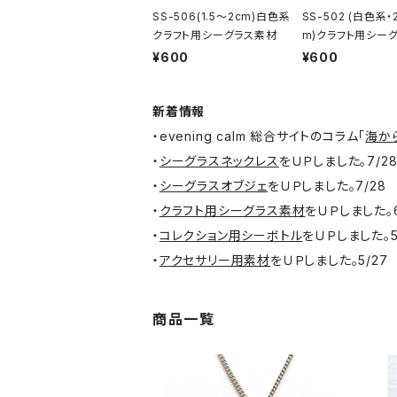
SS-506(1.5～2cm)白色系
SS-502 (白色系・
クラフト用シーグラス素材
m)クラフト用シー
材
¥600
¥600
新着情報
・evening calm 総合サイトのコラム「
海か
・
シーグラスネックレス
をＵＰしました。7/2
・
シーグラスオブジェ
をＵＰしました。7/28
・
クラフト用シーグラス素材
をＵＰしました。6
・
コレクション用シーボトル
をＵＰしました。5
・
アクセサリー用素材
をＵＰしました。5/27
商品一覧