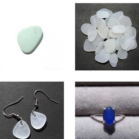
アクセサリー用シーグラス素材
SS-505(1.5～2cm・白色系)
(アップルグリーン) AS-19
ラフト用シーグラス素材
¥950
¥600
シーグラス ピアス（白色系） BP-
シーグラス SV925リング （コ
38
ルトブルー系）SR-8
¥1,650
¥2,600