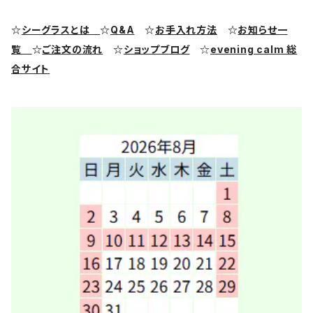
シーグラス ピアス・イヤリング
クラフト用シーグラス
シーポッタリー（陶磁器片）素材
☆
シーグラスとは
☆
Q&A
☆
お手入れ方法
☆
お知らせ一
覧
☆
ご注文の流れ
☆
ショップブログ
☆
evening calm 総
シーグラス リング・指輪
合サイト
シーグラス ブレスレット