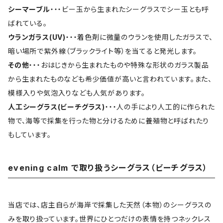
シーマーブル
・・・ビー玉から生まれたシーグラスでシー玉とも呼
ばれている。
ウランガラス(UV)
・・・着色剤に微量のウランを使用したガラスで、
暗い場所で紫外線（ブラックライト等）を当てると発光します。
その他
・・・おはじきから生まれたものや特殊な形状のガラス製品
から生まれたものなども希少価値が高いと言われています。また、
模様入りや気泡入りなども人気があります。
人工シーグラス(ビーチグラス)
・・・人の手により人工的に作られた
物で、海等で採集を行った物と分けるために養殖物と呼ばれたり
もしています。
evening calm で取り扱うシーグラス（ビーチグラス）
当店では、店主自らが海岸で採集した天然（本物）のシーグラスの
みを取り扱っています。世界にひとつだけの表情を持つネックレス